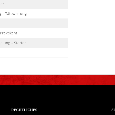
ter
g – Tätowierung
 Praktikant
elung – Starter
RECHTLICHES
S